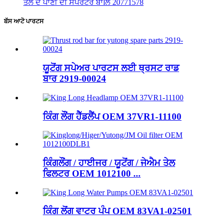
ਤੇਲ ਦੇ ਪਾਣੀ ਦੀ ਸਪਰੇਟਰ ਬਾlਲ 20771578
ਬੱਸ ਆਟੋ ਪਾਰਟਸ
ਯੂਟੋਂਗ ਸਪੇਅਰ ਪਾਰਟਸ ਲਈ ਥ੍ਰਸਟ ਰਾਡ
ਬਾਰ 2919-00024
ਕਿੰਗ ਲੌਂਗ ਹੈੱਡਲੈਂਪ OEM 37VR1-11100
ਕਿੰਗਲੌਂਗ / ਹਾਈਜਰ / ਯੂਟੋਂਗ / ਜੇਐਮ ਤੇਲ
ਫਿਲਟਰ OEM 1012100 ...
ਕਿੰਗ ਲੋਂਗ ਵਾਟਰ ਪੰਪ OEM 83VA1-02501