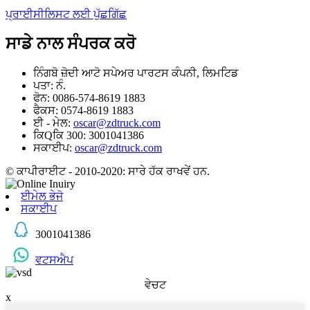
ਪ੍ਰਾਈਸੀਲਿਸਟ ਲਈ ਪੁੱਛਗਿੱਛ
ਸਾਡੇ ਨਾਲ ਸੰਪਰਕ ਕਰੋ
ਨਿੰਗਬੋ ਜ਼ੋਦੀ ਆਟੋ ਸਪੇਅਰ ਪਾਰਟਸ ਕੰਪਨੀ, ਲਿਮਟਿਡ
ਪਤਾ: ਨੰ.
ਫੋਨ: 0086-574-8619 1883
ਫੈਕਸ: 0574-8619 1883
ਈ - ਮੇਲ:
oscar@zdtruck.com
ਕਿQਕਿ 300: 3001041386
ਸਕਾਈਪ:
oscar@zdtruck.com
© ਕਾਪੀਰਾਈਟ - 2010-2020: ਸਾਰੇ ਹੱਕ ਰਾਖਵੇਂ ਹਨ.
ਈਮੇਲ ਭੇਜੋ
ਸਕਾਈਪ
3001041386
ਵਟਸਐਪ
ਵੇਚਟ
x